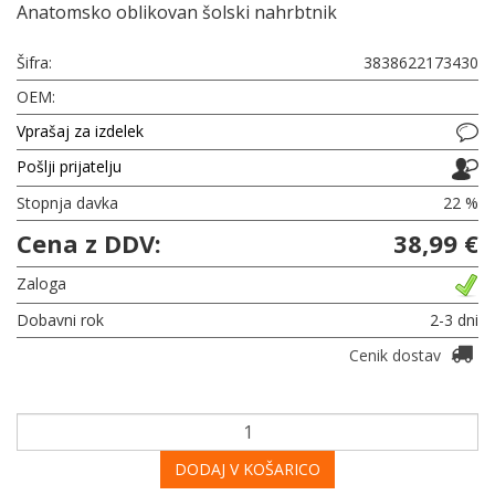
Anatomsko oblikovan šolski nahrbtnik
Šifra:
3838622173430
OEM:
Vprašaj za izdelek
Pošlji prijatelju
Stopnja davka
22 %
Cena z DDV:
38,99 €
Zaloga
Dobavni rok
2-3 dni
Cenik dostav
DODAJ V KOŠARICO