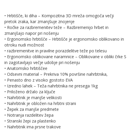
• Hrbtišče, ki diha – Kompozitna 3D mreža omogoča večji
pretok zraka, kar zmanjšuje znojenje
• Ročke za razbremenitev teže – Razbremenijo hrbet in
zmanjšajo napor pri nošenju
• Ergonomsko hrbtišče – Hrbtišče je ergonomsko oblikovano in
otroku nudi možnost
• razbremenitve in pravilne porazdelitve teže po telesu
• Ergonomsko oblikovane naramnice – Oblikovane v obliki črke S
in zagotavljajo večje udobje pri nošenju
• Anatomsko hrbtiščee
• Odsevni material – Prekriva 10% površine nahrbtnika,
• Penasto dno z visoko gostoto EVA
• Izredno lahek – Teža nahrbtnika ne presega 1kg
• Priloženo držalo za ključe
• Nahrbtnik je manjše velikosti
• Nahrbtnik je obložen na hrbtni strani
• Žepek za manjše predmete
• Notranja razdelitev žepa
• Stranski žepi za plastenko
• Nahrbtnik ima prsne trakove