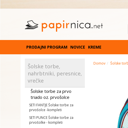
PRODAJNI PROGRAM
NOVICE
KREME
Domov
Šolske torb
Šolske torbe,
nahrbtniki, peresnice,
vrečke
Šolske torbe za prvo
triado oz. prvošolce
SETI FANTJE Šolske torbe za
prvošolce -kompleti
SETI PUNCE Šolske torbe za
prvošolke - kompleti