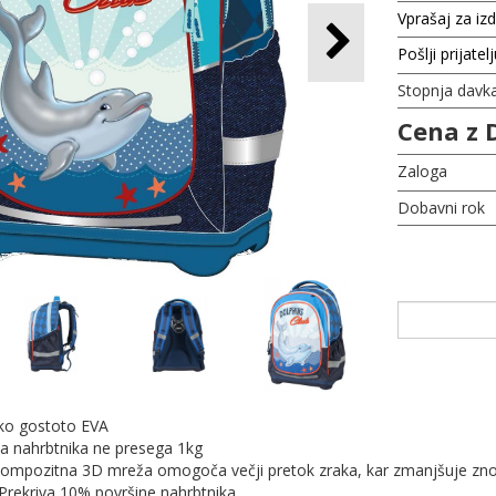
Vprašaj za iz
Pošlji prijatel
Stopnja davk
Cena z 
Zaloga
Dobavni rok
oko gostoto EVA
ža nahrbtnika ne presega 1kg
– Kompozitna 3D mreža omogoča večji pretok zraka, kar zmanjšuje zn
 Prekriva 10% površine nahrbtnika,