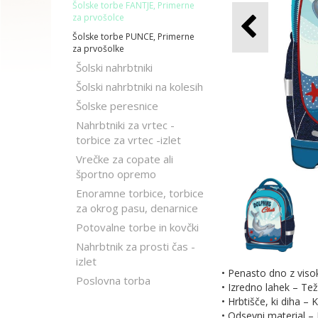
Šolske torbe FANTJE, Primerne
za prvošolce
Šolske torbe PUNCE, Primerne
za prvošolke
Šolski nahrbtniki
Šolski nahrbtniki na kolesih
Šolske peresnice
Nahrbtniki za vrtec -
torbice za vrtec -izlet
Vrečke za copate ali
športno opremo
Enoramne torbice, torbice
za okrog pasu, denarnice
Potovalne torbe in kovčki
Nahrbtnik za prosti čas -
izlet
• Penasto dno z vis
Poslovna torba
• Izredno lahek – Te
• Hrbtišče, ki diha 
• Odsevni material –