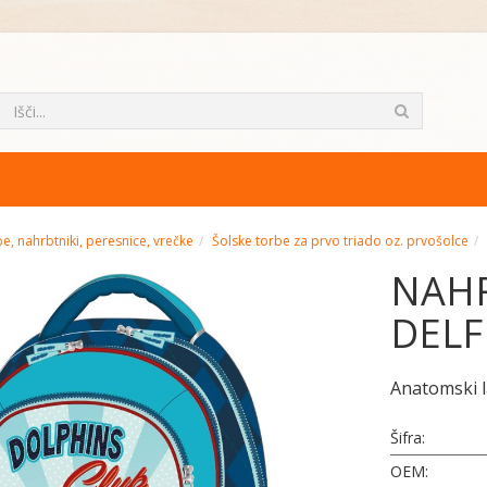
e, nahrbtniki, peresnice, vrečke
Šolske torbe za prvo triado oz. prvošolce
NAHR
DELF
Anatomski l
Šifra:
OEM: