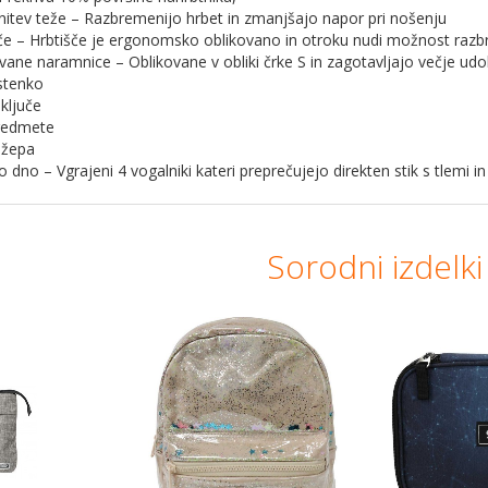
itev teže – Razbremenijo hrbet in zmanjšajo napor pri nošenju
e – Hrbtišče je ergonomsko oblikovano in otroku nudi možnost razbre
ane naramnice – Oblikovane v obliki črke S in zagotavljajo večje udo
astenko
 ključe
redmete
 žepa
o dno – Vgrajeni 4 vogalniki kateri preprečujejo direkten stik s tlemi in
Sorodni izdelki