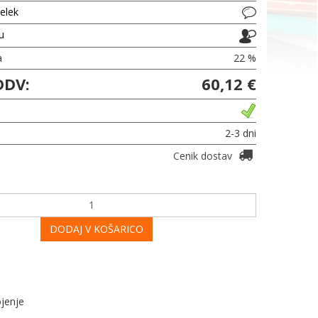
delek
ju
a
22 %
DDV:
60,12 €
2-3 dni
Cenik dostav
DODAJ V KOŠARICO
ojenje