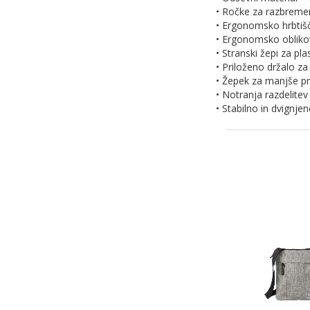
• Ročke za razbremen
• Ergonomsko hrbtišč
• Ergonomsko oblikov
• Stranski žepi za pl
• Priloženo držalo za
• Žepek za manjše p
• Notranja razdelitev
• Stabilno in dvignjen