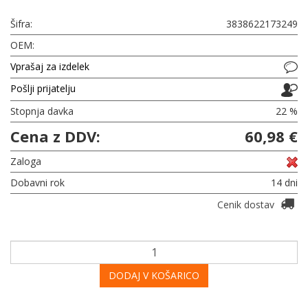
Šifra:
3838622173249
OEM:
Vprašaj za izdelek
Pošlji prijatelju
Stopnja davka
22 %
Cena z DDV:
60,98 €
Zaloga
Dobavni rok
14 dni
Cenik dostav
DODAJ V KOŠARICO