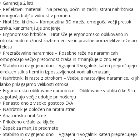
• Garancija 2 leti
• Reflektivni material – Na prednji, bočni in zadnji strani nahrbtnika
omogoča boljšo vidnost v prometu
• Hrbtišče, ki diha – Kompozitna 3D mreža omogoča večji pretok
zraka, kar zmanjšuje znojenje
• Ergonomsko hrbtišče – Hrbtišče je ergonomsko oblikovano in
otroku nudi možnost razbremenitve in pravilne porazdelitve teže po
telesu
• Prezračevalne naramnice – Posebne reže na naramnicah
omogočajo večjo pretočnost zraka in zmanjšujejo znojenje
• Stabilno in dvignjeno dno – Vgrajeni 4 vogalniki kateri preprečujejo
direkten stik s tlemi in izpostavljenost vodi ali umazaniji
• Nahrbtnik, ki raste z otrokom – Vsebuje nastavljive naramnice, ki jih
lahko prilagajamo velikosti otroka
• Ergonomsko oblikovane naramnice – Oblikovane v obliki črke S in
zagotavljajo večje udobje pri nošenju
• Penasto dno z visoko gostoto EVA
• Nahrbtnik je obložen na hrbtni strani
• Anatomsko hrbtiščee
• Priloženo držalo za ključe
• Žepek za manjše predmete
• Stabilno in dvignjeno dno – Vgrajeni 4 vogalniki kateri preprečujejo