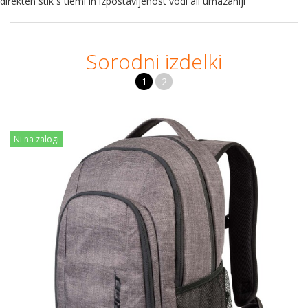
direkten stik s tlemi in izpostavljenost vodi ali umazaniji
Sorodni izdelki
1
2
Ni na zalogi