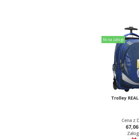
Ni na zalogi
Trolley REA
Cena z 
67,06
Zalog