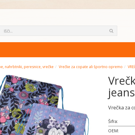
e, nahrbtniki, peresnice, vrečke
Vrečke za copate ali športno opremo
VRE
Vrečk
jeans
Vrečka za c
Šifra:
OEM: