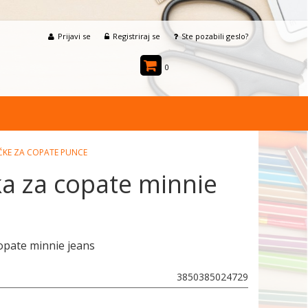
Prijavi se
Registriraj se
Ste pozabili geslo?
0
ČKE ZA COPATE PUNCE
a za copate minnie
opate minnie jeans
3850385024729