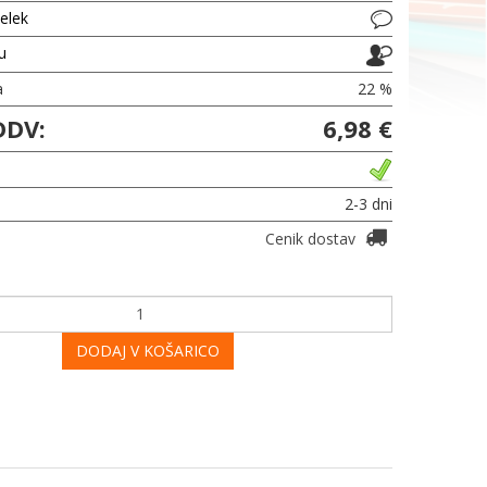
delek
ju
a
22 %
DDV:
6,98 €
2-3 dni
Cenik dostav
DODAJ V KOŠARICO