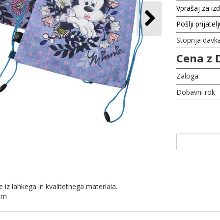
Vprašaj za iz
Pošlji prijatel
Stopnja davk
Cena z 
Zaloga
Dobavni rok
e iz lahkega in kvalitetnega materiala.
cm