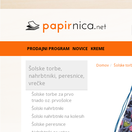
PRODAJNI PROGRAM
NOVICE
KREME
Domov
Šolske torb
Šolske torbe,
nahrbtniki, peresnice,
vrečke
Šolske torbe za prvo
triado oz. prvošolce
Šolski nahrbtniki
Šolski nahrbtniki na kolesih
Šolske peresnice