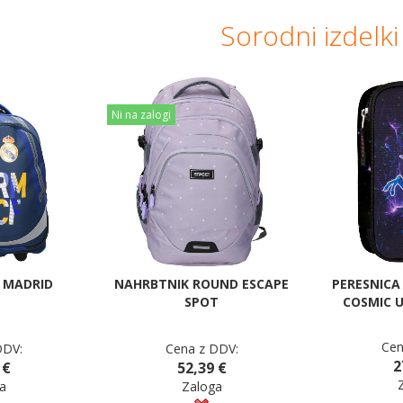
Sorodni izdelki
Ni na zalogi
L MADRID
NAHRBTNIK ROUND ESCAPE
PERESNICA
SPOT
COSMIC U
Cen
DDV:
Cena z DDV:
2
 €
52,39 €
a
Zaloga