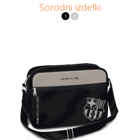
Sorodni izdelki
1
2