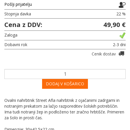
Pošlji prijatelju
Stopnja davka
22 %
Cena z DDV:
49,90 €
Zaloga
Dobavni rok
2-3 dni
Cenik dostav
DODAJ V KOŠARICO
Ovalni nahrbtnik Street Afla nahrbtnik z ojačanimi zadrgami in
notranjim prekatom za lažjo razporeditev šolskih potrebščin.
Ima tudi notranji žep in podloženo ter zračno hrbtišče. Primeren
za šolo in prosti čas.
Dimenzije: 30×42,5×22 cm