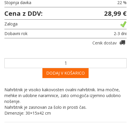
Stopnja davka
22 %
Cena z DDV:
28,99 €
Zaloga
Dobavni rok
2-3 dni
Cenik dostav
DODAJ V KOŠARICO
Nahrbtnik je visoko kakovosten ovalni nahrbtnik. Ima močne,
mehke in udobne naramnice, zato omogoča izjemno udobno
nošenje.
Nahrbtnik je zasnovan za šolo in prosti čas.
Dimenzije: 30×15x42 cm