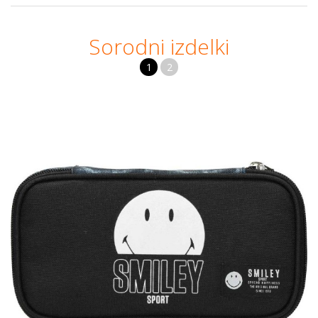
Sorodni izdelki
1
2