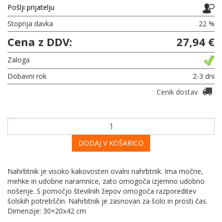
Pošlji prijatelju
Stopnja davka
22 %
Cena z DDV:
27,94 €
Zaloga
Dobavni rok
2-3 dni
Cenik dostav
DODAJ V KOŠARICO
Nahrbtnik je visoko kakovosten ovalni nahrbtnik. Ima močne,
mehke in udobne naramnice, zato omogoča izjemno udobno
nošenje. S pomočjo številnih žepov omogoča razporeditev
šolskih potrebščin. Nahrbtnik je zasnovan za šolo in prosti čas.
Dimenzije: 30×20x42 cm