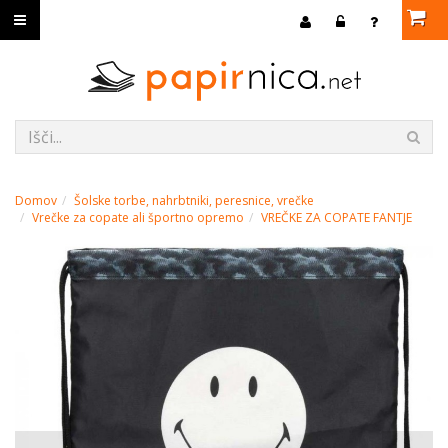
Domov
Šolske torbe, nahrbtniki, peresnice, vrečke
Vrečke za copate ali športno opremo
VREČKE ZA COPATE FANTJE