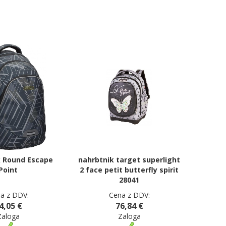
 Round Escape
nahrbtnik target superlight
Point
2 face petit butterfly spirit
28041
a z DDV:
Cena z DDV:
4,05 €
76,84 €
Zaloga
Zaloga