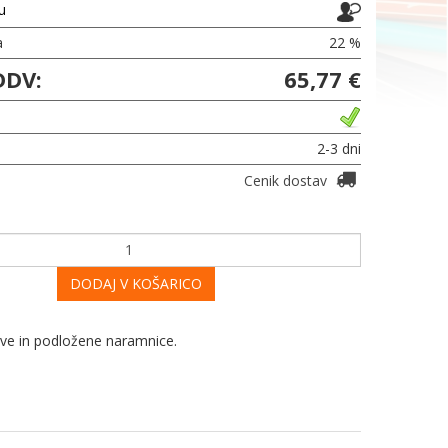
ju
a
22 %
DDV:
65,77 €
2-3 dni
Cenik dostav
DODAJ V KOŠARICO
jive in podložene naramnice.