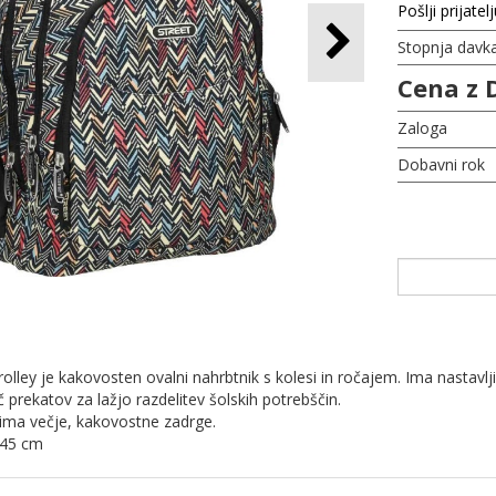
Pošlji prijatel
Stopnja davk
Cena z 
Zaloga
Dobavni rok
rolley je kakovosten ovalni nahrbtnik s kolesi in ročajem. Ima nastavl
č prekatov za lažjo razdelitev šolskih potrebščin.
 ima večje, kakovostne zadrge.
×45 cm