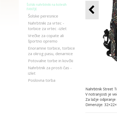
Šolski nahrbtniki na kolesih
FANTJE
Šolske peresnice
Nahrbtniki za vrtec -
torbice za vrtec -izlet
Vrečke za copate ali
športno opremo
Enoramne torbice, torbice
za okrog pasu, denarnice
Potovalne torbe in kovčki
Nahrbtnik za prosti čas -
izlet
Poslovna torba
Nahrbtnik Street T
V notranjosti je ve
Za lažje odpiranje
Dimenzije: 32×22