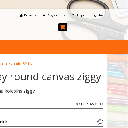
Prijavi se
Registriraj se
Ste pozabili geslo?
0
iki na kolesih FANTJE
ey round canvas ziggy
a kolesihs ziggy
3831119457907
delek