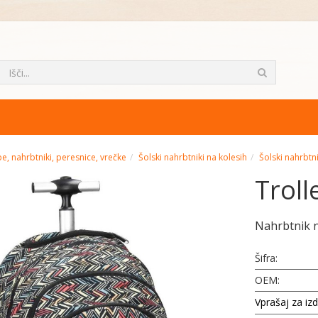
e, nahrbtniki, peresnice, vrečke
Šolski nahrbtniki na kolesih
Šolski nahrbtn
Troll
Nahrbtnik n
Šifra:
OEM:
Vprašaj za iz