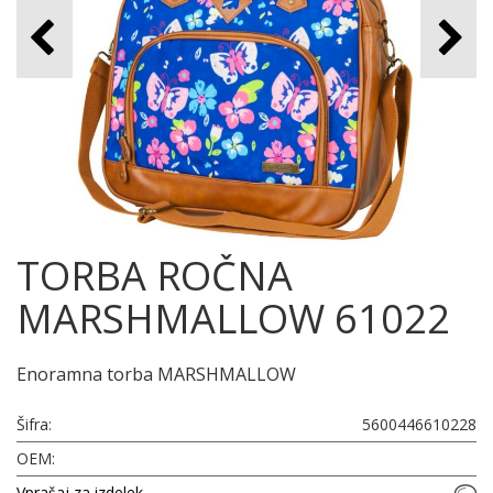
TORBA ROČNA
MARSHMALLOW 61022
Enoramna torba MARSHMALLOW
Šifra:
5600446610228
OEM:
Vprašaj za izdelek