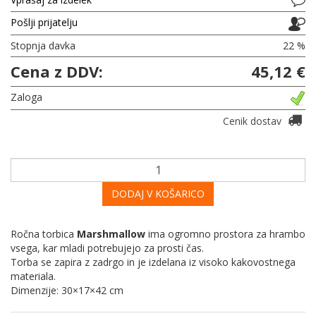
Pošlji prijatelju
Stopnja davka
22 %
Cena z DDV:
45,12 €
Zaloga
Cenik dostav
DODAJ V KOŠARICO
Ročna torbica
Marshmallow
ima ogromno prostora za hrambo
vsega, kar mladi potrebujejo za prosti čas.
Torba se zapira z zadrgo in je izdelana iz visoko kakovostnega
materiala.
Dimenzije: 30×17×42 cm