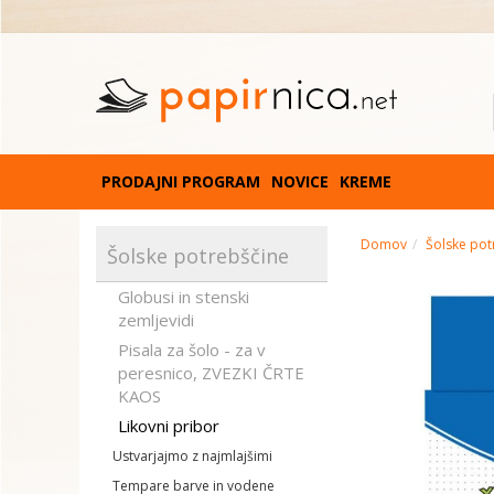
PRODAJNI PROGRAM
NOVICE
KREME
Domov
Šolske pot
Šolske potrebščine
Globusi in stenski
zemljevidi
Pisala za šolo - za v
peresnico, ZVEZKI ČRTE
KAOS
Likovni pribor
Ustvarjajmo z najmlajšimi
Tempare barve in vodene