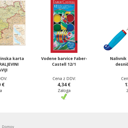
inska karta
Vodene barvice Faber-
Nalivnik
RALJEVINI
Castell 12/1
desni
VIJI
DDV:
Cena z DDV:
Cen
 €
4,34 €
1
a
Zaloga
Domov