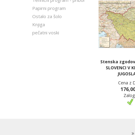
Tehnični program - pribor
Papirni program
Ostalo za šolo
Knjiga
pečatni voski
Stenska zgodov
SLOVENCI V K
JUGOSLA
Cena z 
176,00
Zalog