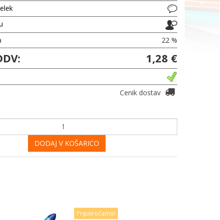
delek
ju
a
22 %
DDV:
1,28 €
Cenik dostav
DODAJ V KOŠARICO
Priporočamo!