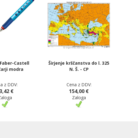
 Faber-Castell
Širjenje krščanstva do l. 325
čarji modra
N. Š. - CP
a z DDV:
Cena z DDV:
3,42 €
154,00 €
Zaloga
Zaloga