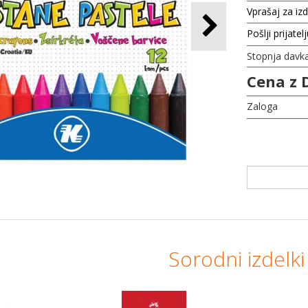
Vprašaj za iz
Pošlji prijatel
Stopnja davk
Cena z 
Zaloga
Sorodni izdelki