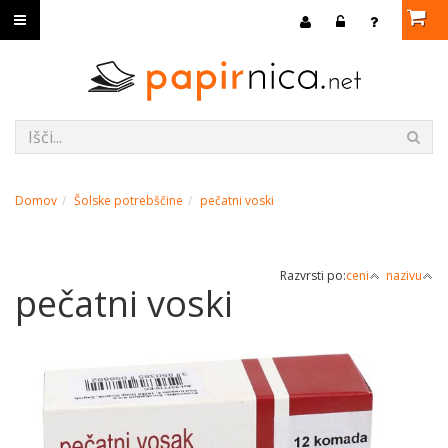
Domov
Šolske potrebščine
pečatni voski
Razvrsti po:
ceni
nazivu
pečatni voski