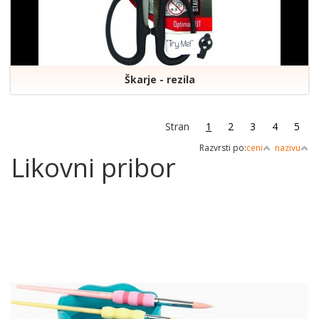
Škarje - rezila
Stran
1
2
3
4
5
Razvrsti po:
ceni
nazivu
Likovni pribor