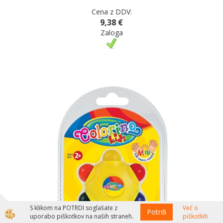
Cena z DDV:
9,38 €
Zaloga
S klikom na POTRDI soglašate z
Več o
Potrdi
uporabo piškotkov na naših straneh.
piškotkih