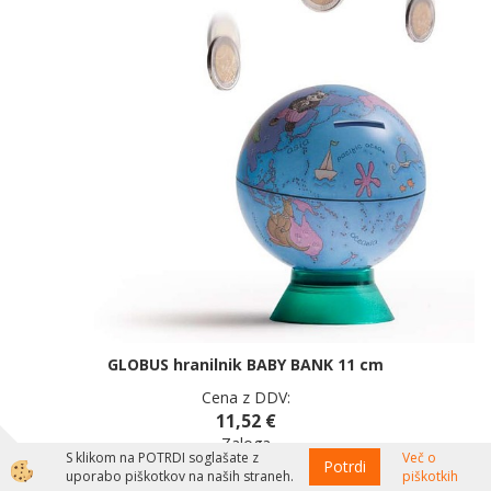
GLOBUS hranilnik BABY BANK 11 cm
Cena z DDV:
11,52 €
Zaloga
S klikom na POTRDI soglašate z
Več o
Potrdi
uporabo piškotkov na naših straneh.
piškotkih