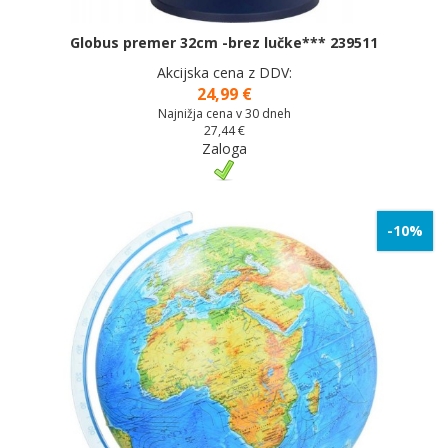
Globus premer 32cm -brez lučke*** 239511
Akcijska cena z DDV:
24,99 €
Najnižja cena v 30 dneh
27,44 €
Zaloga
-10%