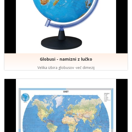
Globusi - namizni z lučko
Velika izbira globusov -več dimezij