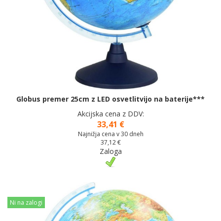
Globus premer 25cm z LED osvetlitvijo na baterije***
Akcijska cena z DDV:
33,41 €
Najnižja cena v 30 dneh
37,12 €
Zaloga
Ni na zalogi