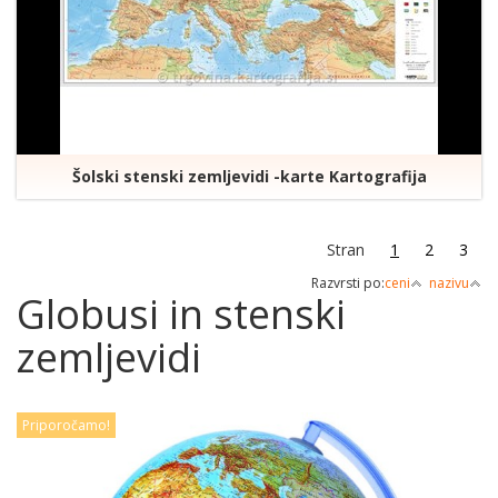
Šolski stenski zemljevidi -karte Kartografija
Stran
1
2
3
Razvrsti po:
ceni
nazivu
Globusi in stenski
zemljevidi
Priporočamo!