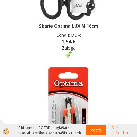
Škarje Optima LUX M 16cm
Cena z DDV:
1,54 €
Zaloga
S klikom na POTRDI soglašate z
Več o
Potrdi
uporabo piškotkov na naših straneh.
piškotkih