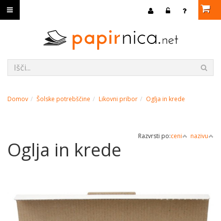
Domov
Šolske potrebščine
Likovni pribor
Oglja in krede
Razvrsti po:
ceni
nazivu
Oglja in krede