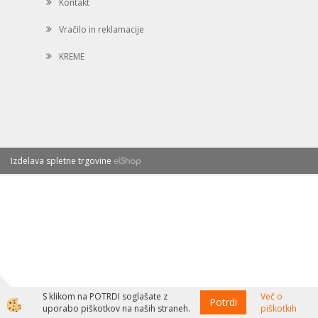
Kontakt
Vračilo in reklamacije
KREME
Izdelava spletne trgovine
S klikom na POTRDI soglašate z
Več o
Potrdi
uporabo piškotkov na naših straneh.
piškotkih