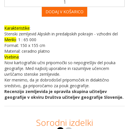
DODAJ V KOŠARICO
Karakteristike
:
Stenski zemljevid Alpskih in predalpskih pokrajin - vzhodni del
Merilo
: 1 : 65 000
Format: 150 x 155 cm
Material: ceradno platno
Vsebina
:
Novi kartografski učni pripomočki so nepogrešljiv del pouka
geografije. Med najbolj uporabne in razumljive učencem
uvrščamo stenske zemljevide.
Ker menimo, da je dobrodošel pripomoček in didaktično
sredstvo, ga priporočamo za pouk geografije.
Recenzijo zemljevida je opravila skupina učiteljev
geografije v okviru Društva učiteljev geografije Slovenije.
Sorodni izdelki