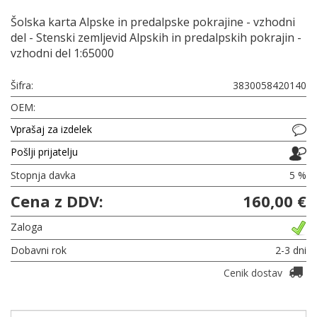
Šolska karta Alpske in predalpske pokrajine - vzhodni
del - Stenski zemljevid Alpskih in predalpskih pokrajin -
vzhodni del 1:65000
Šifra:
3830058420140
OEM:
Vprašaj za izdelek
Pošlji prijatelju
Stopnja davka
5 %
Cena z DDV:
160,00 €
Zaloga
Dobavni rok
2-3 dni
Cenik dostav