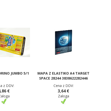
ORINO JUMBO 5/1
MAPA Z ELASTIKO A4 TARGET
SPACE 28244 3838622282446
a z DDV:
Cena z DDV:
4,86 €
3,64 €
Zaloga
Zaloga