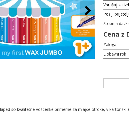
Vprašaj za iz
Pošlji prijatel
Stopnja davk
Cena z 
Zaloga
Dobavni rok
ed so kvalitetne voščenke primerne za mlajše otroke, v kartonski em