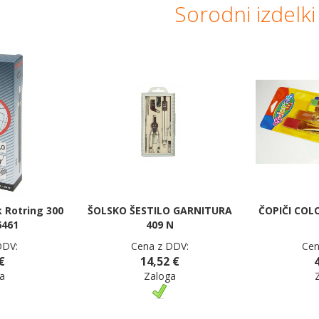
Sorodni izdelki
k Rotring 300
ŠOLSKO ŠESTILO GARNITURA
ČOPIČI COL
6461
409 N
DDV:
Cena z DDV:
Cen
€
14,52 €
a
Zaloga