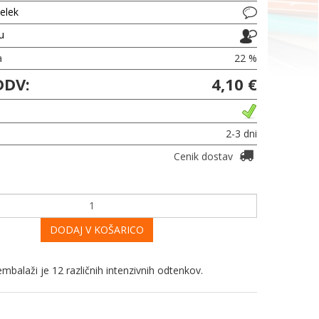
delek
ju
a
22 %
DDV:
4,10 €
2-3 dni
Cenik dostav
DODAJ V KOŠARICO
balaži je 12 različnih intenzivnih odtenkov.