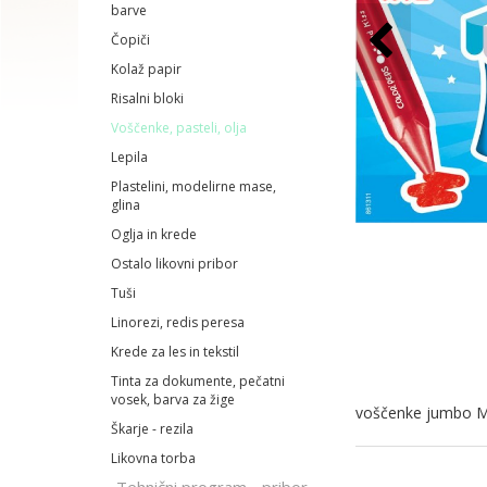
barve
Čopiči
Kolaž papir
Risalni bloki
Voščenke, pasteli, olja
Lepila
Plastelini, modelirne mase,
glina
Oglja in krede
Ostalo likovni pribor
Tuši
Linorezi, redis peresa
Krede za les in tekstil
Tinta za dokumente, pečatni
vosek, barva za žige
voščenke jumbo Map
Škarje - rezila
Likovna torba