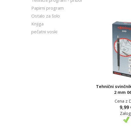
Tehnični program - pribor
Papirni program
Ostalo za šolo
Knjiga
pečatni voski
Tehnični svinčni
2 mm 0
Cena z 
9,99 
Zalog