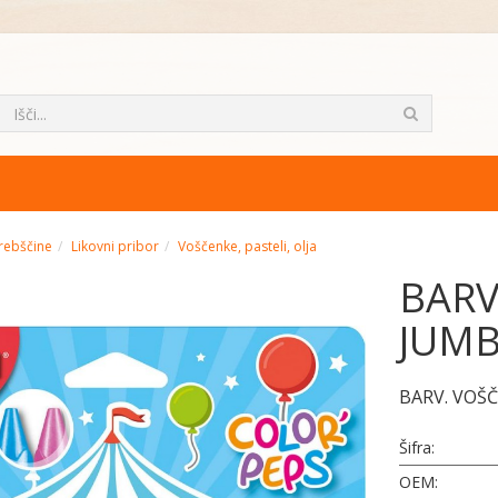
rebščine
Likovni pribor
Voščenke, pasteli, olja
BARV
JUMB
BARV. VOŠ
Šifra:
OEM: