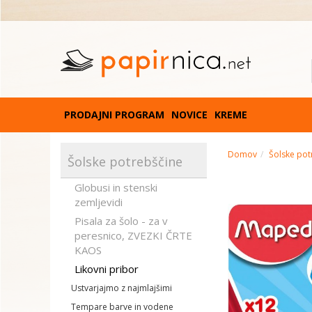
PRODAJNI PROGRAM
NOVICE
KREME
Domov
Šolske pot
Šolske potrebščine
Globusi in stenski
zemljevidi
Pisala za šolo - za v
peresnico, ZVEZKI ČRTE
KAOS
Likovni pribor
Ustvarjajmo z najmlajšimi
Tempare barve in vodene