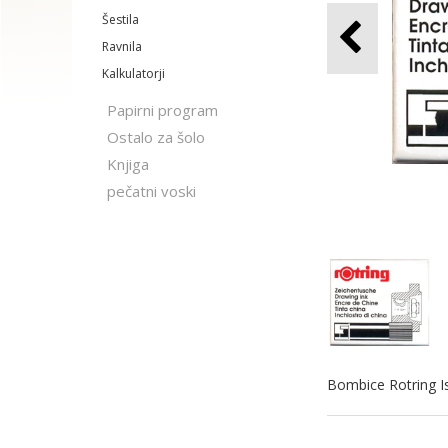
Šestila
Ravnila
Kalkulatorji
Papirni program
Ostalo za šolo
Knjiga
pečatni voski
Bombice Rotring I