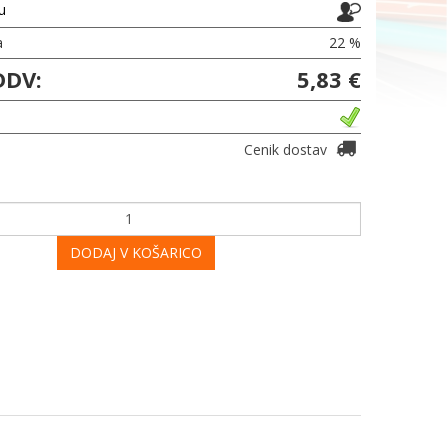
ju
a
22 %
DDV:
5,83 €
Cenik dostav
DODAJ V KOŠARICO