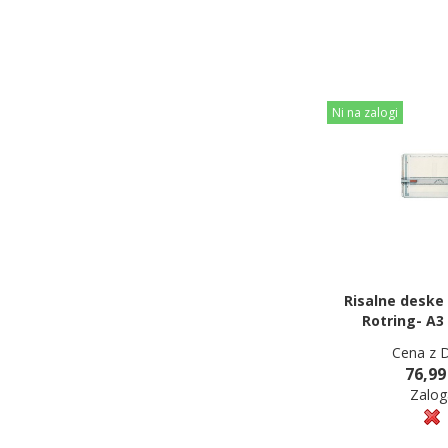
Ni na zalogi
Risalne deske 
Rotring- A3
Cena z 
76,99
Zalog