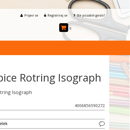
Prijavi se
Registriraj se
Ste pozabili geslo?
0
ice Rotring Isograph
tring Isograph
4006856590272
delek