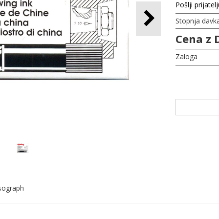
Pošlji prijatel
Stopnja davk
Cena z 
Zaloga
sograph