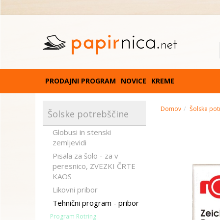
PRODAJNI PROGRAM
NOVICE
KREME
Domov
Šolske pot
Šolske potrebščine
Globusi in stenski
zemljevidi
Pisala za šolo - za v
peresnico, ZVEZKI ČRTE
KAOS
Likovni pribor
Tehnični program - pribor
Program Rotring