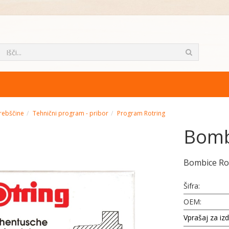
rebščine
Tehnični program - pribor
Program Rotring
Bomb
Bombice Ro
Šifra:
OEM:
Vprašaj za iz