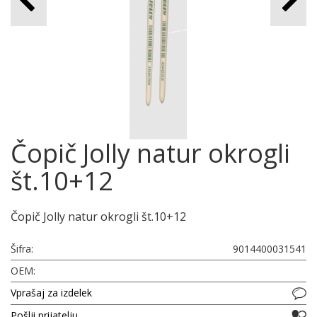
Čopič Jolly natur okrogli
št.10+12
Čopič Jolly natur okrogli št.10+12
Šifra:
9014400031541
OEM:
Vprašaj za izdelek
Pošlji prijatelju