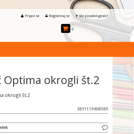
Prijavi se
Registriraj se
Ste pozabili geslo?
0
 Optima okrogli št.2
a okrogli št.2
3831119408589
delek