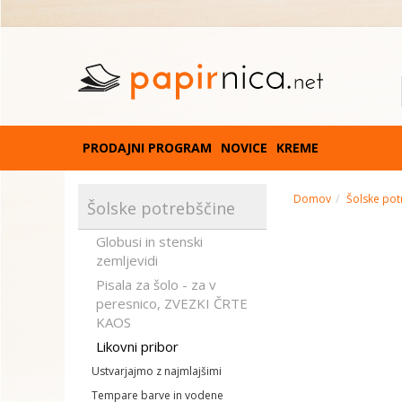
PRODAJNI PROGRAM
NOVICE
KREME
Domov
Šolske pot
Šolske potrebščine
Globusi in stenski
zemljevidi
Pisala za šolo - za v
peresnico, ZVEZKI ČRTE
KAOS
Likovni pribor
Ustvarjajmo z najmlajšimi
Tempare barve in vodene