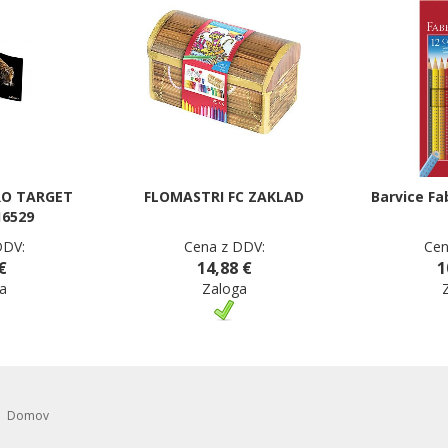
RO TARGET
FLOMASTRI FC ZAKLAD
Barvice Fa
16529
DDV:
Cena z DDV:
Cen
€
14,88 €
1
a
Zaloga
Domov