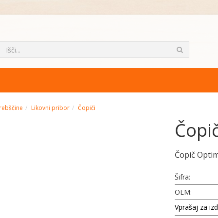
rebščine
Likovni pribor
Čopiči
Čopič
Čopič Optim
Šifra:
OEM:
Vprašaj za iz