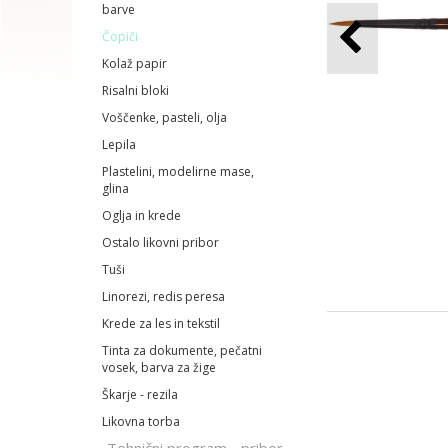
barve
Čopiči
Kolaž papir
Risalni bloki
Voščenke, pasteli, olja
Lepila
Plastelini, modelirne mase,
glina
Oglja in krede
Ostalo likovni pribor
Tuši
Linorezi, redis peresa
Krede za les in tekstil
Tinta za dokumente, pečatni
vosek, barva za žige
Škarje - rezila
Likovna torba