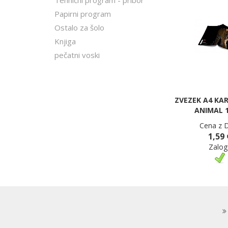
Tehnični program - pribor
Papirni program
Ostalo za šolo
Knjiga
pečatni voski
ZVEZEK A4 KA
ANIMAL 
Cena z 
1,59 
Zalog