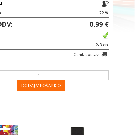
ju
a
22 %
DDV:
0,99 €
2-3 dni
Cenik dostav
DODAJ V KOŠARICO