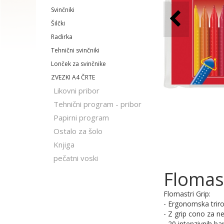
Svinčniki
Šilčki
Radirka
Tehnični svinčniki
Lonček za svinčnike
ZVEZKI A4 ČRTE
Likovni pribor
Tehnični program - pribor
Papirni program
Ostalo za šolo
Knjiga
pečatni voski
Flomast
Flomastri Grip:
- Ergonomska triro
- Z grip cono za n
- 20 intenzivnih bar