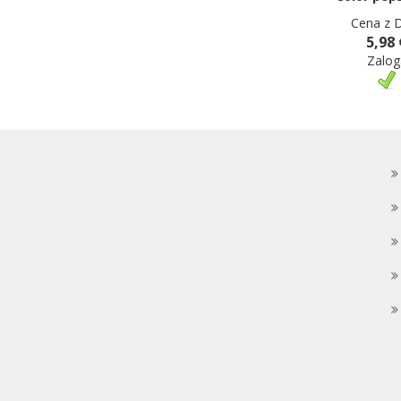
Cena z 
5,98 
Zalog