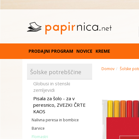
PRODAJNI PROGRAM
NOVICE
KREME
Domov
Šolske pot
Šolske potrebščine
Globusi in stenski
zemljevidi
Pisala za šolo - za v
peresnico, ZVEZKI ČRTE
KAOS
Nalivna peresa in bombice
Barvice
Flomastri