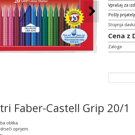
Vprašaj za iz
Pošlji prijatel
Stopnja davk
Cena z 
Zaloga
ri Faber-Castell Grip 20/1
ba oblika.
edrseči oprijem.
v.