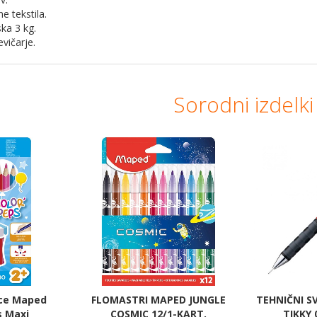
e tekstila.
ska 3 kg.
evičarje.
Sorodni izdelki
ice Maped
FLOMASTRI MAPED JUNGLE
TEHNIČNI S
s Maxi
COSMIC 12/1-KART.
TIKKY 