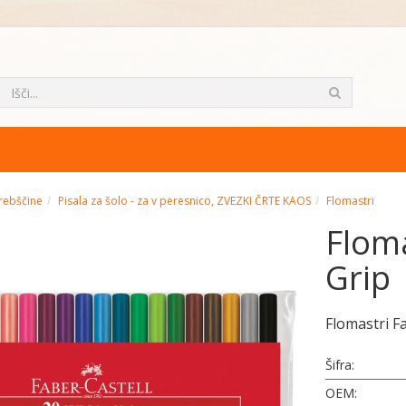
rebščine
Pisala za šolo - za v peresnico, ZVEZKI ČRTE KAOS
Flomastri
Floma
Grip
Flomastri F
Šifra:
OEM: