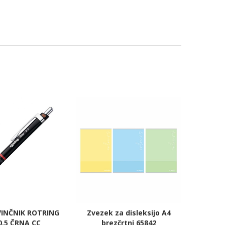
VINČNIK ROTRING
Zvezek za disleksijo A4
0,5 ČRNA CC
brezčrtni 65842