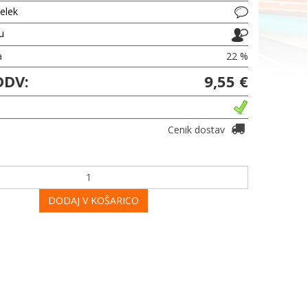
delek
ju
a
22 %
DDV:
9,55 €
Cenik dostav
DODAJ V KOŠARICO