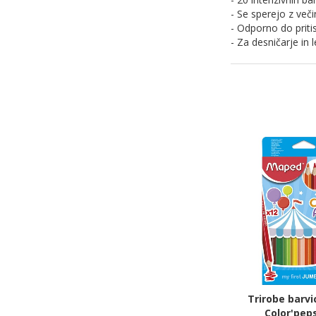
- Se sperejo z večin
- Odporno do priti
- Za desničarje in l
Trirobe barv
Color'pep