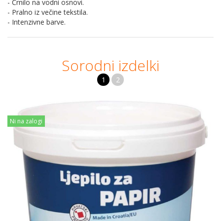
- Črnilo na vodni osnovi.
- Pralno iz večine tekstila.
- Intenzivne barve.
Sorodni izdelki
1
2
Ni na zalogi