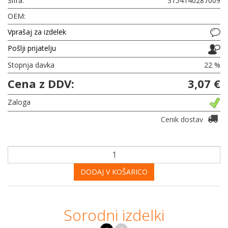
Šifra:
3154140287009
OEM:
Vprašaj za izdelek
Pošlji prijatelju
Stopnja davka
22 %
Cena z DDV:
3,07 €
Zaloga
Cenik dostav
DODAJ V KOŠARICO
Sorodni izdelki