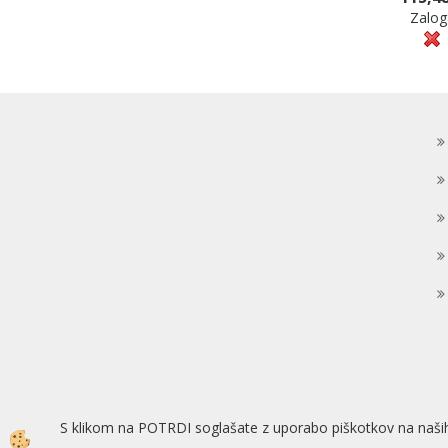
Zalog
S klikom na POTRDI soglašate z uporabo piškotkov na naših
Izdelava spletne trgovine