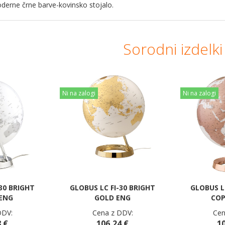
derne črne barve-kovinsko stojalo.
Sorodni izdelki
Ni na zalogi
Ni na zalogi
30 BRIGHT
GLOBUS LC FI-30 BRIGHT
GLOBUS L
ENG
GOLD ENG
COP
DDV:
Cena z DDV:
Cen
 €
106,24 €
10