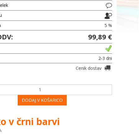
delek
ju
a
5 %
DDV:
99,89 €
2-3 dni
Cenik dostav
DODAJ V KOŠARICO
o v črni barvi
,