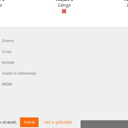
a
Zaloga
Domov
O nas
Kontakt
Vračilo in reklamacije
KREME
 straneh.
Potrdi
Več o piškotkih