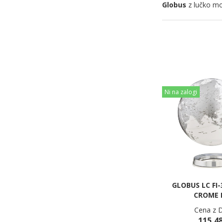
Globus
z lučko mo
Ni na zalogi
GLOBUS LC FI-
CROME 
Cena z 
115,48