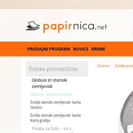
PRODAJNI PROGRAM
NOVICE
KREME
Domov
Šolske pot
Šolske potrebščine
Globusi in stenski
zemljevidi
Globusi - namizni z lučko
Šolski stenski zemljevidi -karte
GeaGo
Šolski stenski zemljevidi -karte
Kartografija
Pisala za šolo - za v