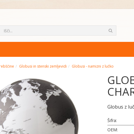
rebščine
Globusi in stenski zemljevidi
Globusi - namizni z lučko
GLOB
CHA
Globus z luč
Šifra:
OEM: