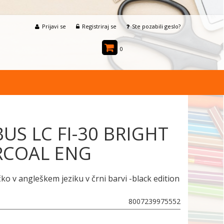
Prijavi se
Registriraj se
Ste pozabili geslo?
0
US LC FI-30 BRIGHT
RCOAL ENG
ko v angleškem jeziku v črni barvi -black edition
8007239975552