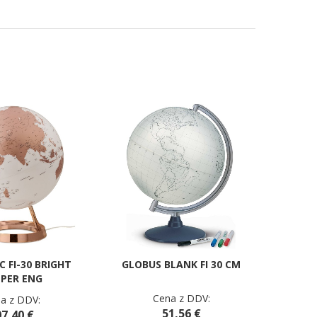
C FI-30 BRIGHT
GLOBUS BLANK FI 30 CM
PER ENG
Cena z DDV:
a z DDV:
51,56 €
7,40 €