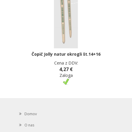
Čopič Jolly natur okrogli št.14+16
Cena z DDV:
4,27 €
Zaloga
Domov
O nas