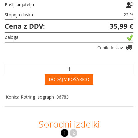
Pošlji prijatelju
Stopnja davka
22 %
Cena z DDV:
35,99 €
Zaloga
Cenik dostav
DODAJ V KOŠARICO
Konica Rotring Isograph 06783
Sorodni izdelki
1
2