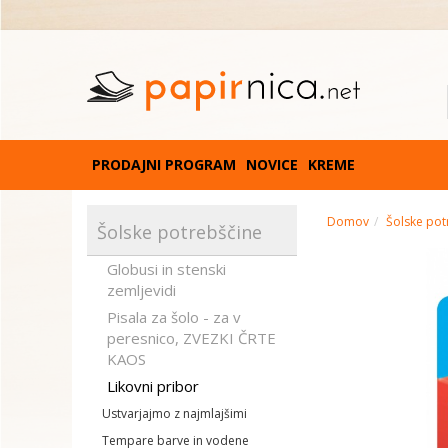
PRODAJNI PROGRAM
NOVICE
KREME
Domov
Šolske pot
Šolske potrebščine
Globusi in stenski
zemljevidi
Pisala za šolo - za v
peresnico, ZVEZKI ČRTE
KAOS
Likovni pribor
Ustvarjajmo z najmlajšimi
Tempare barve in vodene