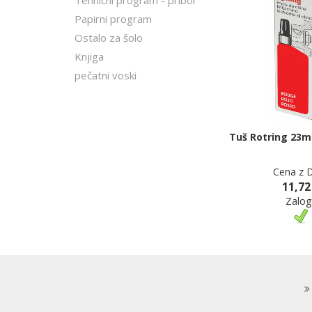
Tehnični program - pribor
Papirni program
Ostalo za šolo
Knjiga
pečatni voski
Tuš Rotring 23m
Cena z 
11,72
Zalog