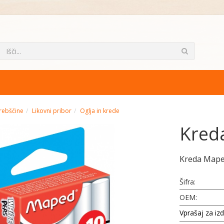
rebščine
Likovni pribor
Oglja in krede
Kred
Kreda Map
Šifra:
OEM:
Vprašaj za iz