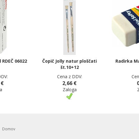
l RDEČ 06022
Čopič Jolly natur ploščati
Radirka M
št.10+12
DDV:
Cena z DDV:
Cen
 €
2,66 €
a
Zaloga
Domov