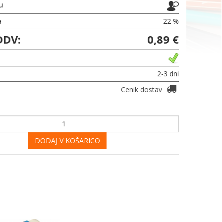
ju
a
22 %
DDV:
0,89 €
2-3 dni
Cenik dostav
DODAJ V KOŠARICO