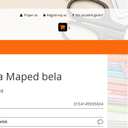
Prijavi se
Registriraj se
Ste pozabili geslo?
0
a Maped bela
ed
3154145935004
delek