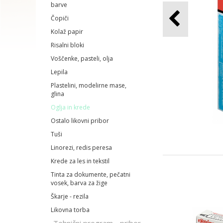
barve
Čopiči
Kolaž papir
Risalni bloki
Voščenke, pasteli, olja
Lepila
Plastelini, modelirne mase,
glina
Oglja in krede
Ostalo likovni pribor
Tuši
Linorezi, redis peresa
Krede za les in tekstil
Tinta za dokumente, pečatni
vosek, barva za žige
Škarje - rezila
Likovna torba