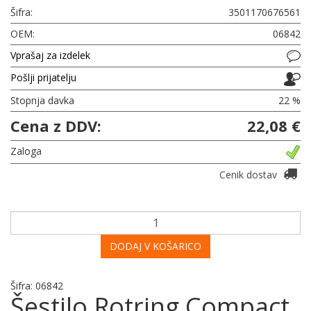
Šifra:
3501170676561
OEM:
06842
Vprašaj za izdelek
Pošlji prijatelju
Stopnja davka
22 %
Cena z DDV:
22,08 €
Zaloga
Cenik dostav
DODAJ V KOŠARICO
Šifra: 06842
Šestilo Rotring Compact