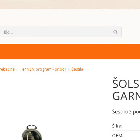
rebščine
Tehnični program - pribor
Šestila
ŠOLS
GARN
Šestilo z p
Šifra:
OEM: