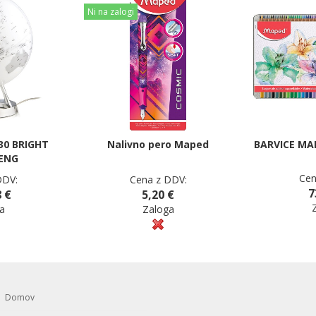
Ni na zalogi
30 BRIGHT
Nalivno pero Maped
BARVICE MAP
ENG
Cen
DDV:
Cena z DDV:
7
 €
5,20 €
a
Zaloga
Domov