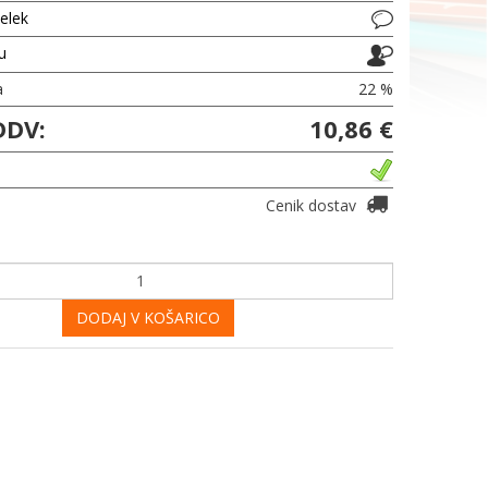
delek
ju
a
22 %
DDV:
10,86 €
Cenik dostav
DODAJ V KOŠARICO