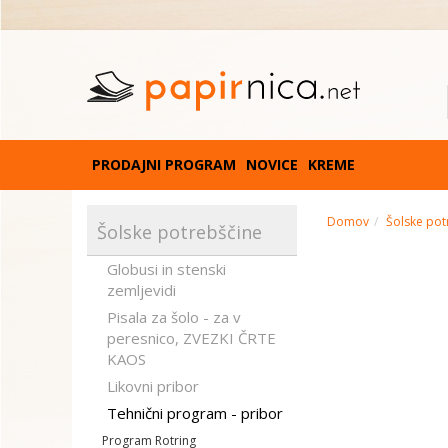
PRODAJNI PROGRAM
NOVICE
KREME
Domov
Šolske pot
Šolske potrebščine
Globusi in stenski
zemljevidi
Pisala za šolo - za v
peresnico, ZVEZKI ČRTE
KAOS
Likovni pribor
Tehnični program - pribor
Program Rotring