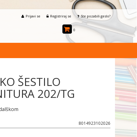
Prijavi se
Registriraj se
Ste pozabili geslo?
0
KO ŠESTILO
ITURA 202/TG
odalškom
8014923102026