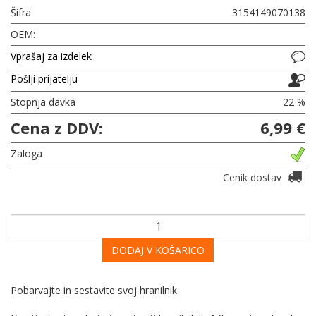
Šifra:
3154149070138
OEM:
Vprašaj za izdelek
Pošlji prijatelju
Stopnja davka
22 %
Cena z DDV:
6,99 €
Zaloga
Cenik dostav
DODAJ V KOŠARICO
Pobarvajte in sestavite svoj hranilnik