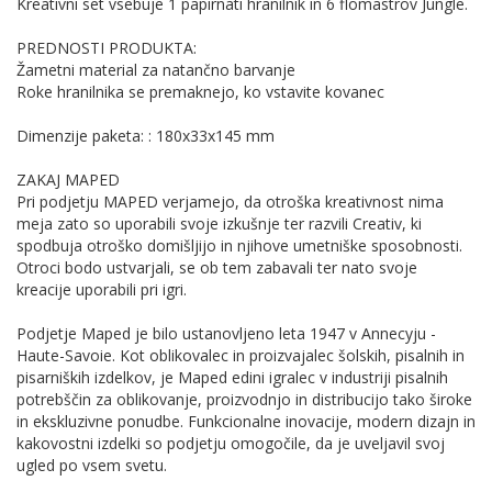
Kreativni set vsebuje 1 papirnati hranilnik in 6 flomastrov Jungle.
PREDNOSTI PRODUKTA:
Žametni material za natančno barvanje
Roke hranilnika se premaknejo, ko vstavite kovanec
Dimenzije paketa: : 180x33x145 mm
ZAKAJ MAPED
Pri podjetju MAPED verjamejo, da otroška kreativnost nima
meja zato so uporabili svoje izkušnje ter razvili Creativ, ki
spodbuja otroško domišljijo in njihove umetniške sposobnosti.
Otroci bodo ustvarjali, se ob tem zabavali ter nato svoje
kreacije uporabili pri igri.
Podjetje Maped je bilo ustanovljeno leta 1947 v Annecyju -
Haute-Savoie. Kot oblikovalec in proizvajalec šolskih, pisalnih in
pisarniških izdelkov, je Maped edini igralec v industriji pisalnih
potrebščin za oblikovanje, proizvodnjo in distribucijo tako široke
in ekskluzivne ponudbe. Funkcionalne inovacije, modern dizajn in
kakovostni izdelki so podjetju omogočile, da je uveljavil svoj
ugled po vsem svetu.