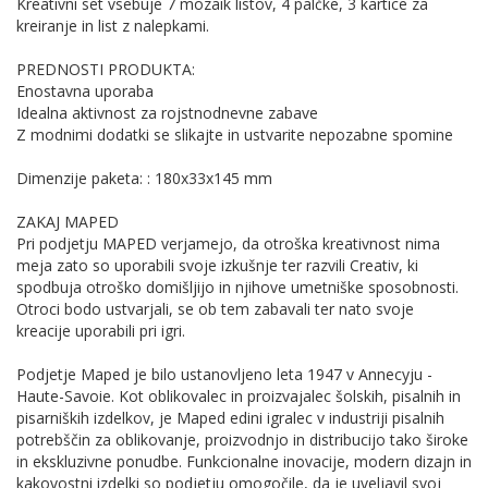
Kreativni set vsebuje 7 mozaik listov, 4 palčke, 3 kartice za
kreiranje in list z nalepkami.
PREDNOSTI PRODUKTA:
Enostavna uporaba
Idealna aktivnost za rojstnodnevne zabave
Z modnimi dodatki se slikajte in ustvarite nepozabne spomine
Dimenzije paketa: : 180x33x145 mm
ZAKAJ MAPED
Pri podjetju MAPED verjamejo, da otroška kreativnost nima
meja zato so uporabili svoje izkušnje ter razvili Creativ, ki
spodbuja otroško domišljijo in njihove umetniške sposobnosti.
Otroci bodo ustvarjali, se ob tem zabavali ter nato svoje
kreacije uporabili pri igri.
Podjetje Maped je bilo ustanovljeno leta 1947 v Annecyju -
Haute-Savoie. Kot oblikovalec in proizvajalec šolskih, pisalnih in
pisarniških izdelkov, je Maped edini igralec v industriji pisalnih
potrebščin za oblikovanje, proizvodnjo in distribucijo tako široke
in ekskluzivne ponudbe. Funkcionalne inovacije, modern dizajn in
kakovostni izdelki so podjetju omogočile, da je uveljavil svoj