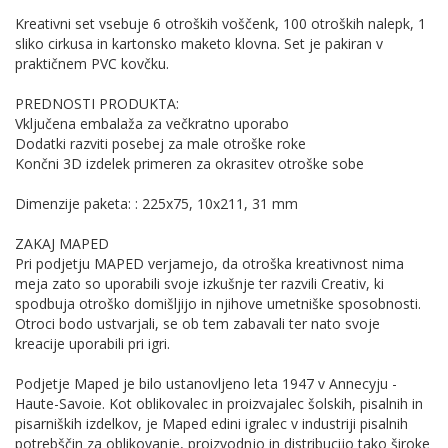
Kreativni set vsebuje 6 otroških voščenk, 100 otroških nalepk, 1
sliko cirkusa in kartonsko maketo klovna. Set je pakiran v
praktičnem PVC kovčku.
PREDNOSTI PRODUKTA:
Vključena embalaža za večkratno uporabo
Dodatki razviti posebej za male otroške roke
Končni 3D izdelek primeren za okrasitev otroške sobe
Dimenzije paketa: : 225x75, 10x211, 31 mm
ZAKAJ MAPED
Pri podjetju MAPED verjamejo, da otroška kreativnost nima
meja zato so uporabili svoje izkušnje ter razvili Creativ, ki
spodbuja otroško domišljijo in njihove umetniške sposobnosti.
Otroci bodo ustvarjali, se ob tem zabavali ter nato svoje
kreacije uporabili pri igri.
Podjetje Maped je bilo ustanovljeno leta 1947 v Annecyju -
Haute-Savoie. Kot oblikovalec in proizvajalec šolskih, pisalnih in
pisarniških izdelkov, je Maped edini igralec v industriji pisalnih
potrebščin za oblikovanje, proizvodnjo in distribucijo tako široke