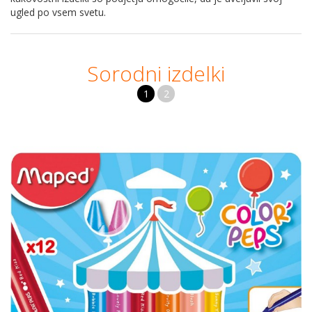
ugled po vsem svetu.
Sorodni izdelki
1
2