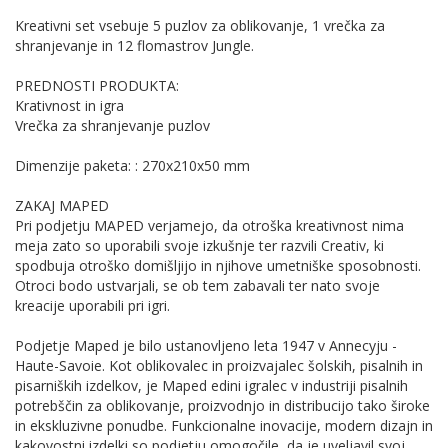
Kreativni set vsebuje 5 puzlov za oblikovanje, 1 vrečka za
shranjevanje in 12 flomastrov Jungle.
PREDNOSTI PRODUKTA:
Krativnost in igra
Vrečka za shranjevanje puzlov
Dimenzije paketa: : 270x210x50 mm
ZAKAJ MAPED
Pri podjetju MAPED verjamejo, da otroška kreativnost nima
meja zato so uporabili svoje izkušnje ter razvili Creativ, ki
spodbuja otroško domišljijo in njihove umetniške sposobnosti.
Otroci bodo ustvarjali, se ob tem zabavali ter nato svoje
kreacije uporabili pri igri.
Podjetje Maped je bilo ustanovljeno leta 1947 v Annecyju -
Haute-Savoie. Kot oblikovalec in proizvajalec šolskih, pisalnih in
pisarniških izdelkov, je Maped edini igralec v industriji pisalnih
potrebščin za oblikovanje, proizvodnjo in distribucijo tako široke
in ekskluzivne ponudbe. Funkcionalne inovacije, modern dizajn in
kakovostni izdelki so podjetju omogočile, da je uveljavil svoj