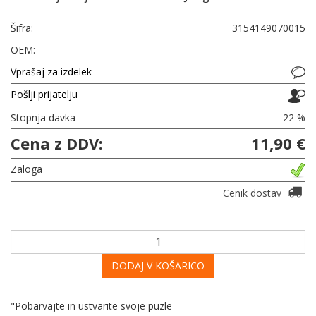
Šifra:
3154149070015
OEM:
Vprašaj za izdelek
Pošlji prijatelju
Stopnja davka
22 %
Cena z DDV:
11,90 €
Zaloga
Cenik dostav
DODAJ V KOŠARICO
"Pobarvajte in ustvarite svoje puzle