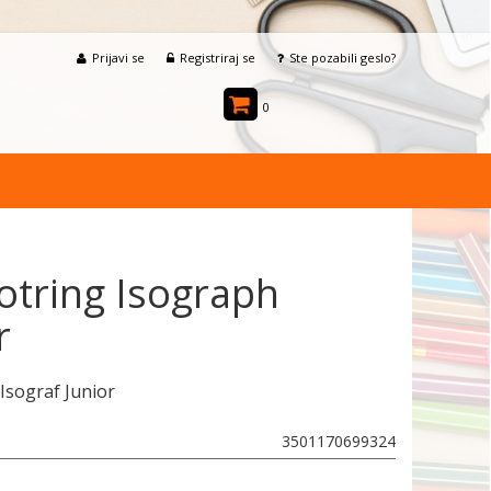
Prijavi se
Registriraj se
Ste pozabili geslo?
0
otring Isograph
r
 Isograf Junior
3501170699324