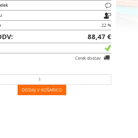
delek
ju
a
22 %
DDV:
88,47 €
Cenik dostav
DODAJ V KOŠARICO