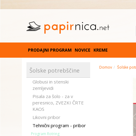
PRODAJNI PROGRAM
NOVICE
KREME
Domov
Šolske pot
Šolske potrebščine
Globusi in stenski
zemljevidi
Pisala za šolo - za v
peresnico, ZVEZKI ČRTE
KAOS
Likovni pribor
Tehnični program - pribor
Program Rotring