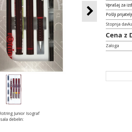
Vprašaj za iz
Pošlji prijatel
Stopnja davk
Cena z 
Zaloga
 Rotring Junior Isograf
sala debelin: