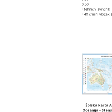
0,50
+tehnični svinčnik
+4X črnilni vložek 
Šolska karta Av
Oceanija - Stens