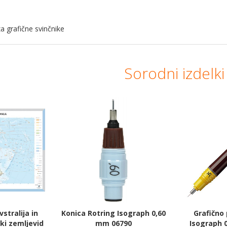
za grafične svinčnike
Sorodni izdelki
stralija in
Konica Rotring Isograph 0,60
Grafično 
ki zemljevid
mm 06790
Isograph 