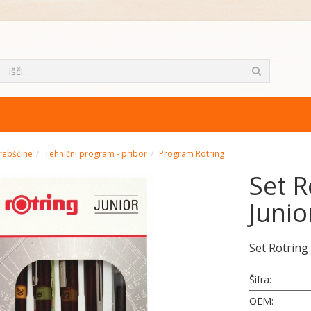
rebščine
Tehnični program - pribor
Program Rotring
Set R
Junio
Set Rotring
Šifra:
OEM: