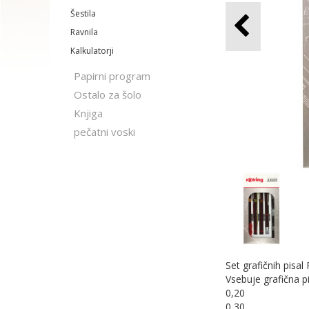
Šestila
Ravnila
Kalkulatorji
Papirni program
Ostalo za šolo
Knjiga
pečatni voski
Set grafičnih pisal
Vsebuje grafična pi
0,20
0,30