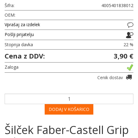
Šifra:
4005401838012
OEM:
Vprašaj za izdelek
Pošlji prijatelju
Stopnja davka
22 %
Cena z DDV:
3,90 €
Zaloga
Cenik dostav
DODAJ V KOŠARICO
Šilček Faber-Castell Grip