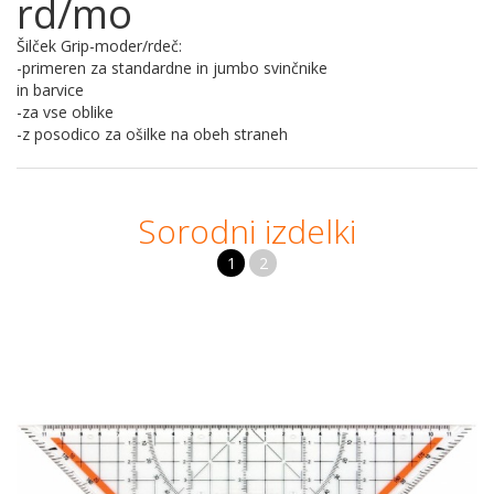
rd/mo
Šilček Grip-moder/rdeč:
-primeren za standardne in jumbo svinčnike
in barvice
-za vse oblike
-z posodico za ošilke na obeh straneh
Sorodni izdelki
1
2