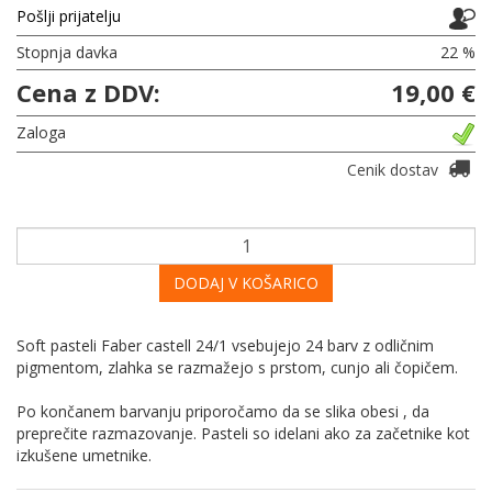
Pošlji prijatelju
Stopnja davka
22 %
Cena z DDV:
19,00 €
Zaloga
Cenik dostav
DODAJ V KOŠARICO
Soft pasteli Faber castell 24/1 vsebujejo 24 barv z odličnim
pigmentom, zlahka se razmažejo s prstom, cunjo ali čopičem.
Po končanem barvanju priporočamo da se slika obesi , da
preprečite razmazovanje. Pasteli so idelani ako za začetnike kot
izkušene umetnike.