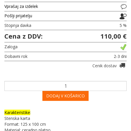
Vprašaj za izdelek
Pošlji prijatelju
Stopnja davka
5 %
Cena z DDV:
110,00 €
Zaloga
Dobavni rok
2-3 dni
Cenik dostav
DODAJ V KOŠARICO
Karakteristike
:
Stenska karta
Format: 125 x 100 cm
Material: ceradno platno