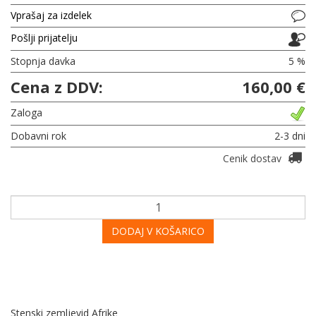
Vprašaj za izdelek
Pošlji prijatelju
Stopnja davka
5 %
Cena z DDV:
160,00 €
Zaloga
Dobavni rok
2-3 dni
Cenik dostav
DODAJ V KOŠARICO
Stenski zemljevid Afrike