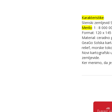
Karakteristike
:
Stenski zemljevid 
Merilo
: 1 : 8 000 0
Format: 120 x 145
Material: ceradno 
GeaGo šolska karta
relief, morske tok
Novi kartografski 
zemljevide.
Ker menimo, da je