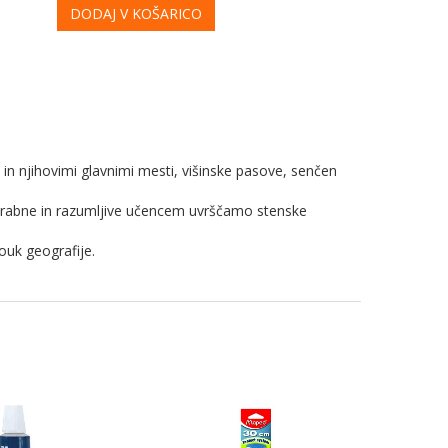
DODAJ V KOŠARICO
 in njihovimi glavnimi mesti, višinske pasove, senčen
porabne in razumljive učencem uvrščamo stenske
ouk geografije.