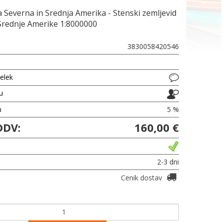
a Severna in Srednja Amerika - Stenski zemljevid
Srednje Amerike 1:8000000
3830058420546
delek
ju
a
5 %
DDV:
160,00 €
2-3 dni
Cenik dostav