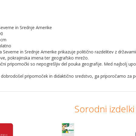
Severne in Srednje Amerike
00
 cm
platno
 Severne in Srednje Amerike prikazuje politično razdelitev z državami
ove, pokrajinska imena ter geografsko mrežo.
učni pripomočki so nepogrešljiv del pouka geografije. Med najbolj u
 dobrodošel pripomoček in didaktično sredstvo, ga priporočamo za p
Sorodni izdelki