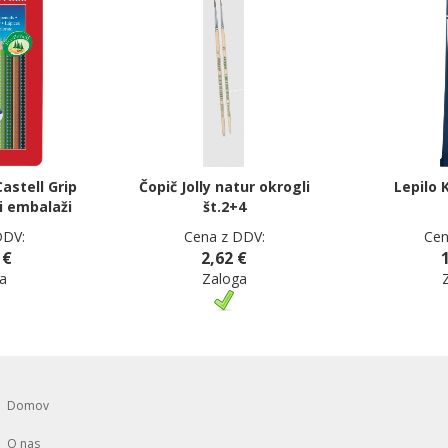
astell Grip
Čopič Jolly natur okrogli
Lepilo 
i embalaži
št.2+4
DDV:
Cena z DDV:
Cen
 €
2,62 €
a
Zaloga
Domov
O nas