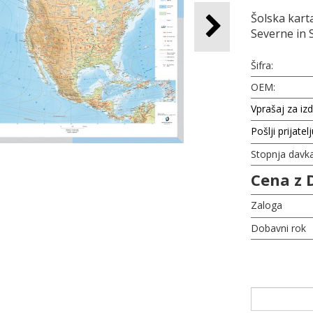
Šolska kart
Severne in 
Šifra:
OEM:
Vprašaj za iz
Pošlji prijatel
Stopnja davk
Cena z 
Zaloga
Dobavni rok