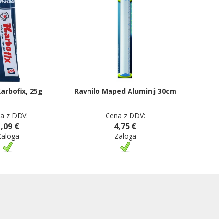
Karbofix, 25g
Ravnilo Maped Aluminij 30cm
a z DDV:
Cena z DDV:
1,09 €
4,75 €
Zaloga
Zaloga