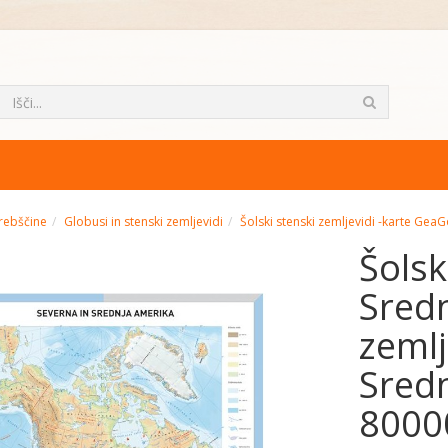
rebščine
Globusi in stenski zemljevidi
Šolski stenski zemljevidi -karte Gea
Šolsk
Sredn
zemlj
Sredn
8000