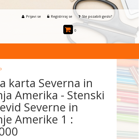
Prijavi se
Registriraj se
Ste pozabili geslo?
0
Go
a karta Severna in
ja Amerika - Stenski
evid Severne in
je Amerike 1 :
000