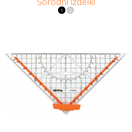
Sorodni izdelki
1
2