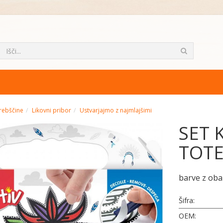
rebščine
Likovni pribor
Ustvarjajmo z najmlajšimi
SET 
TOT
barve z ob
Šifra:
OEM: