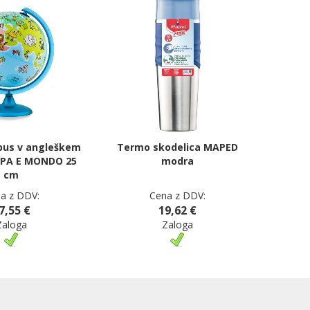
obus v angleškem
Termo skodelica MAPED
PPA E MONDO 25
modra
cm
a z DDV:
Cena z DDV:
7,55 €
19,62 €
Zaloga
Zaloga