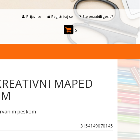
Prijavi se
Registriraj se
Ste pozabili geslo?
0
KREATIVNI MAPED
EM
arvanim peskom
3154149070145