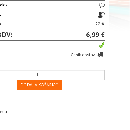
delek
ju
a
22 %
DDV:
6,99 €
Cenik dostav
DODAJ V KOŠARICO
domu