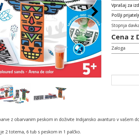
Vprašaj za iz
Pošlji prijatel
Stopnja davk
Cena z 
Zaloga
arve z obarvanim peskom in doživite Indijansko avanturo v vašem 
uje 2 totema, 6 tub s peskom in 1 palčko.