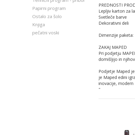
Tehnični program - pribor
PREDNOSTI PROD
Papirni program
Lepljiv karton za l
Ostalo za šolo
Svetleče barve
Dekorativni deli
Knjiga
pečatni voski
Dimenzije paketa
ZAKAJ MAPED
Pri podjetju MAPED
domišljijo in njiho
Podjetje Maped je b
je Maped edini igra
inovacije, modern 
"