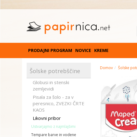
PRODAJNI PROGRAM
NOVICE
KREME
Domov
Šolske pot
Šolske potrebščine
Globusi in stenski
zemljevidi
Pisala za šolo - za v
peresnico, ZVEZKI ČRTE
KAOS
Likovni pribor
Ustvarjajmo z najmlajšimi
Tempare barve in vodene