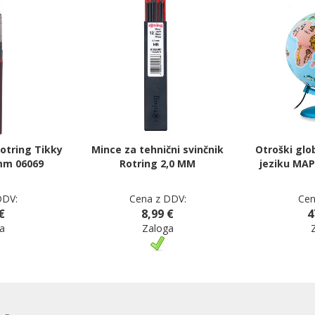
Rotring Tikky
Mince za tehnični svinčnik
Otroški gl
mm 06069
Rotring 2,0 MM
jeziku MA
DDV:
Cena z DDV:
Cen
€
8,99 €
4
a
Zaloga