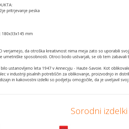
UKTA:
ažje pritrjevanje peska
: : 180x33x145 mm
 verjamejo, da otroška kreativnost nima meja zato so uporabili svoje 
ve umetniške sposobnosti. Otroci bodo ustvarjali, se ob tem zabavali ter
ilo ustanovljeno leta 1947 v Annecyju - Haute-Savoie. Kot oblikovalec i
lec v industriji pisalnih potrebščin za oblikovanje, proizvodnjo in dis
dizajn in kakovostni izdelki so podjetju omogočile, da je uveljavil svo
Sorodni izdelki