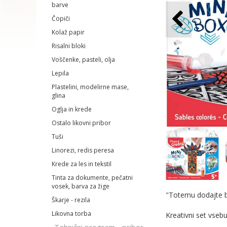
barve
Čopiči
Kolaž papir
Risalni bloki
Voščenke, pasteli, olja
Lepila
Plastelini, modelirne mase,
glina
Oglja in krede
Ostalo likovni pribor
Tuši
Linorezi, redis peresa
Krede za les in tekstil
Tinta za dokumente, pečatni
vosek, barva za žige
"Totemu dodajte b
Škarje - rezila
Likovna torba
Kreativni set vseb