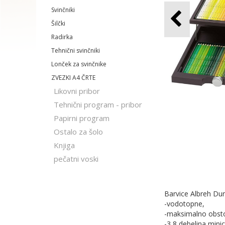
Svinčniki
Šilčki
Radirka
Tehnični svinčniki
Lonček za svinčnike
ZVEZKI A4 ČRTE
Likovni pribor
Tehnični program - pribor
Papirni program
Ostalo za šolo
Knjiga
pečatni voski
Barvice Albreh Dur
-vodotopne,
-maksimalno obst
-3,8 debelina minic