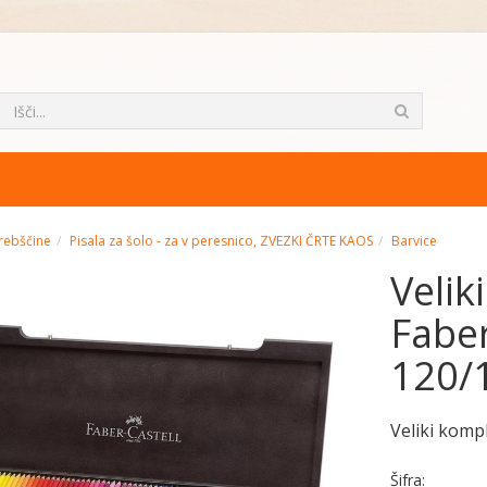
rebščine
Pisala za šolo - za v peresnico, ZVEZKI ČRTE KAOS
Barvice
Velik
Faber
120/
Veliki kompl
Šifra: