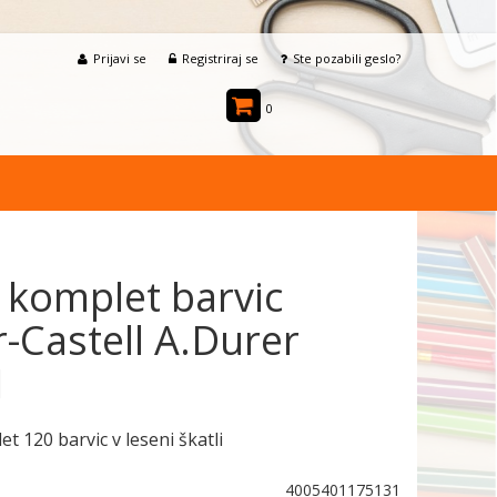
Prijavi se
Registriraj se
Ste pozabili geslo?
0
i komplet barvic
-Castell A.Durer
1
et 120 barvic v leseni škatli
4005401175131