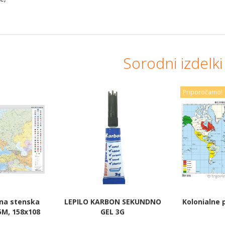
Sorodni izdelki
Priporočamo!
čna stenska
LEPILO KARBON SEKUNDNO
Kolonialne 
5M, 158x108
GEL 3G