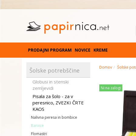
PRODAJNI PROGRAM
NOVICE
KREME
Domov
Šolske pot
Šolske potrebščine
Globusi in stenski
zemljevidi
Ni na zalogi
Pisala za šolo - za v
peresnico, ZVEZKI ČRTE
KAOS
Nalivna peresa in bombice
Barvice
Flomastri