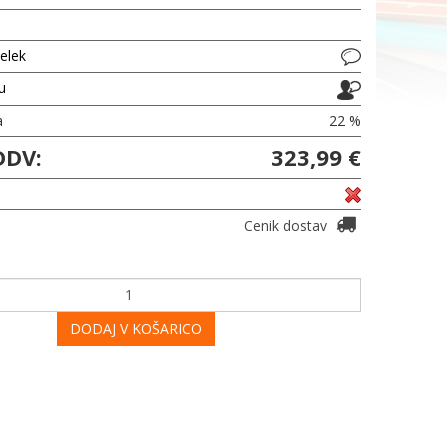
delek
ju
a
22 %
DDV:
323,99 €
Cenik dostav
DODAJ V KOŠARICO