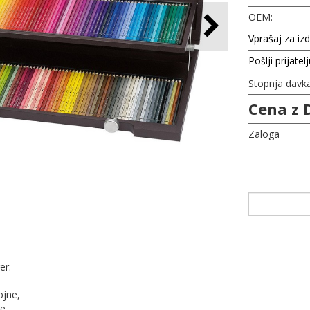
OEM:
Vprašaj za iz
Pošlji prijatel
Stopnja davk
Cena z 
Zaloga
er:
ojne,
e,