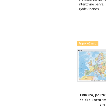
-intenzivne barve,
-gladek nanos.
Priporočamo!
EVROPA, politi
šolska karta 1:
cm