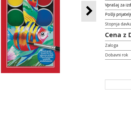
Vprašaj za iz
Pošlji prijatel
Stopnja davk
Cena z 
Zaloga
Dobavni rok