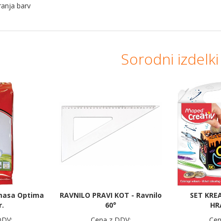
anja barv
Sorodni izdelki
 masa Optima
RAVNILO PRAVI KOT - Ravnilo
SET KRE
r.
60°
HR
DDV:
Cena z DDV:
Cen