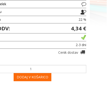
delek
ju
a
22 %
DDV:
4,34 €
2-3 dni
Cenik dostav
DODAJ V KOŠARICO