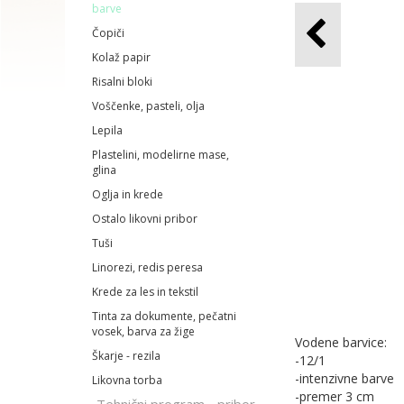
barve
Čopiči
Kolaž papir
Risalni bloki
Voščenke, pasteli, olja
Lepila
Plastelini, modelirne mase,
glina
Oglja in krede
Ostalo likovni pribor
Tuši
Linorezi, redis peresa
Krede za les in tekstil
Tinta za dokumente, pečatni
vosek, barva za žige
Vodene barvice:
Škarje - rezila
-12/1
-intenzivne barve
Likovna torba
-premer 3 cm