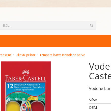
rebščine
Likovni pribor
Tempare barve in vodene barve
Voden
Caste
Vodene barv
Šifra:
OEM: