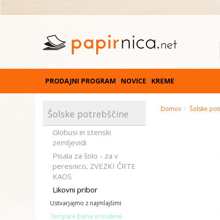
PRODAJNI PROGRAM
NOVICE
KREME
Domov
Šolske pot
Šolske potrebščine
Globusi in stenski
zemljevidi
Pisala za šolo - za v
peresnico, ZVEZKI ČRTE
KAOS
Likovni pribor
Ustvarjajmo z najmlajšimi
Tempare barve in vodene