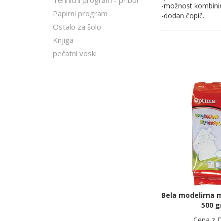
Tehnični program - pribor
-možnost kombinir
Papirni program
-dodan čopič.
Ostalo za šolo
Knjiga
pečatni voski
Bela modelirna
500 g
Cena z 