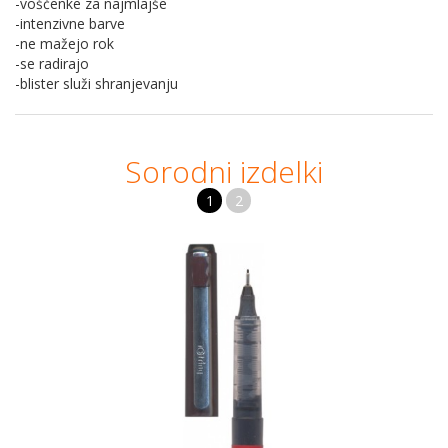
-voščenke za najmlajše
-intenzivne barve
-ne mažejo rok
-se radirajo
-blister služi shranjevanju
Sorodni izdelki
1
2