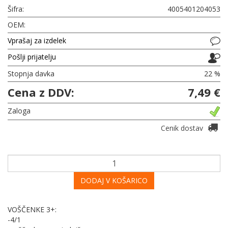
Šifra:
4005401204053
OEM:
Vprašaj za izdelek
Pošlji prijatelju
Stopnja davka
22 %
Cena z DDV:
7,49 €
Zaloga
Cenik dostav
DODAJ V KOŠARICO
VOŠČENKE 3+:
-4/1