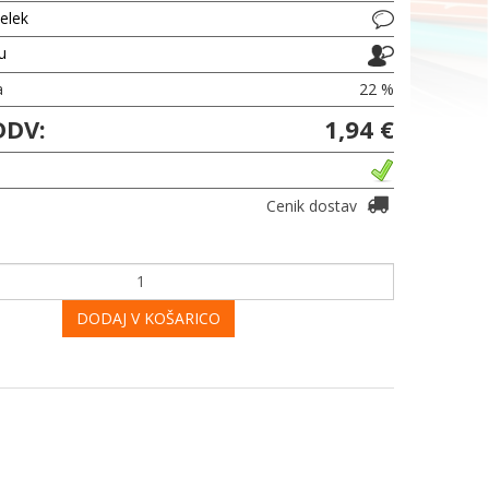
delek
ju
a
22 %
DDV:
1,94 €
Cenik dostav
DODAJ V KOŠARICO