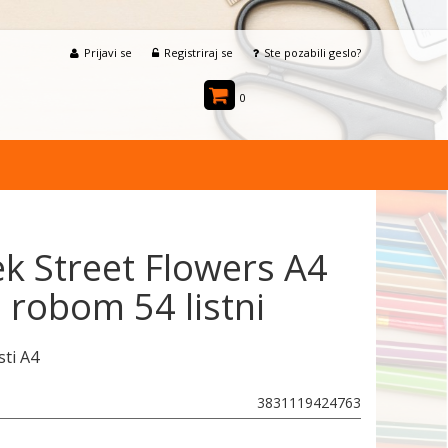
Prijavi se
Registriraj se
Ste pozabili geslo?
0
k Street Flowers A4
z robom 54 listni
sti A4
3831119424763