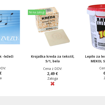
Ni na zalogi
 -ležeči
Krojaška kreda za tekstil,
Lepilo za les
5/1, bela
MEKOL S
DDV:
Cen
Cena z DDV:
€
2,49 €
a
Zaloga