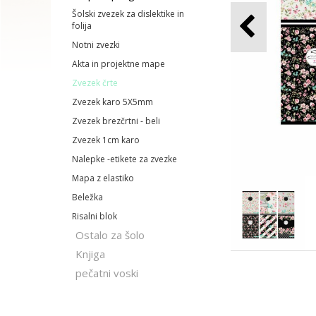
Šolski zvezek za dislektike in
folija
Notni zvezki
Akta in projektne mape
Zvezek črte
Zvezek karo 5X5mm
Zvezek brezčrtni - beli
Zvezek 1cm karo
Nalepke -etikete za zvezke
Mapa z elastiko
Beležka
Risalni blok
Ostalo za šolo
Knjiga
pečatni voski