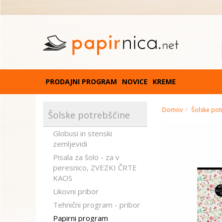
PRODAJNI PROGRAM
NOVICE
KREME
Domov
Šolske pot
Šolske potrebščine
Globusi in stenski
zemljevidi
Pisala za šolo - za v
peresnico, ZVEZKI ČRTE
KAOS
Likovni pribor
Tehnični program - pribor
Papirni program