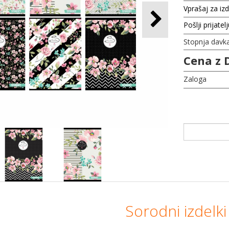
Vprašaj za iz
Pošlji prijatel
Stopnja davk
Cena z 
Zaloga
Sorodni izdelki