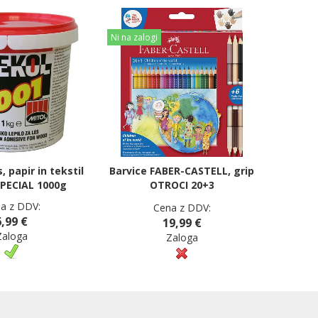
Ni na zalogi
, papir in tekstil
Barvice FABER-CASTELL, grip
PECIAL 1000g
OTROCI 20+3
a z DDV:
Cena z DDV:
6,99 €
19,99 €
Zaloga
Zaloga