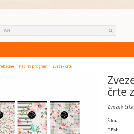
rebščine
Papirni program
Zvezek črte
Zveze
črte 
Zvezek črta
Šifra:
OEM: