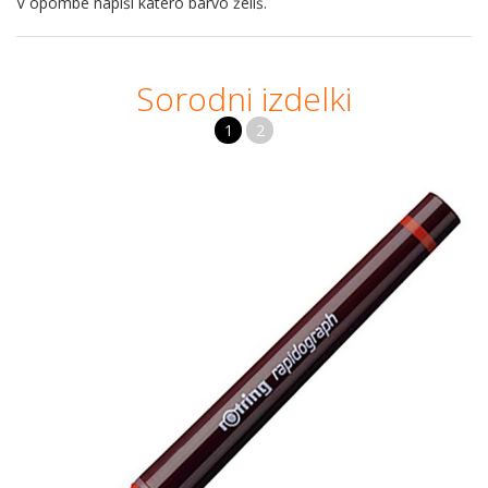
V opombe napiši katero barvo želiš.
Sorodni izdelki
1
2