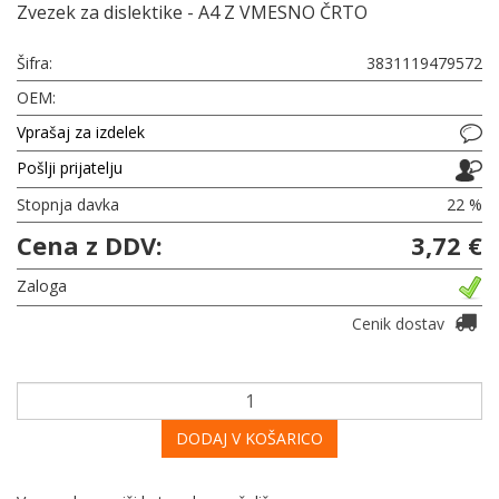
Zvezek za dislektike - A4 Z VMESNO ČRTO
Šifra:
3831119479572
OEM:
Vprašaj za izdelek
Pošlji prijatelju
Stopnja davka
22 %
Cena z DDV:
3,72 €
Zaloga
Cenik dostav
DODAJ V KOŠARICO