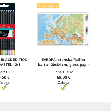
Priporočamo!
C BLACK EDITION
EVROPA, stenska fizična
ASTEL 12/1
karta 120x84 cm, gloss papir
a z DDV:
Cena z DDV:
6,50 €
69,00 €
Zaloga
Zaloga