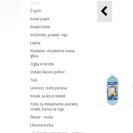
barve
Čopiči
Kolaž papir
Risalni bloki
Voščenke, pasteli, olja
Lepila
Plastelini, modelirne mase,
glina
Oglja in krede
Ostalo likovni pribor
Tuši
Linorezi, redis peresa
Krede za les in tekstil
Tinta za dokumente, pečatni
vosek, barva za žige
Škarje - rezila
Likovna torba