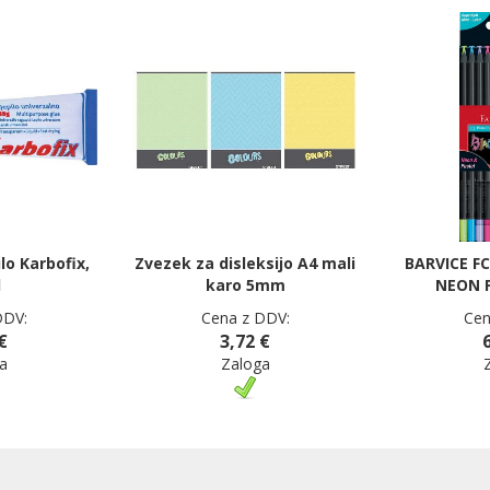
lo Karbofix,
Zvezek za disleksijo A4 mali
BARVICE F
l
karo 5mm
NEON P
DDV:
Cena z DDV:
Cen
€
3,72 €
a
Zaloga