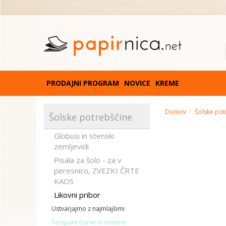
PRODAJNI PROGRAM
NOVICE
KREME
Domov
Šolske pot
Šolske potrebščine
Globusi in stenski
zemljevidi
Pisala za šolo - za v
peresnico, ZVEZKI ČRTE
KAOS
Likovni pribor
Ustvarjajmo z najmlajšimi
Tempare barve in vodene