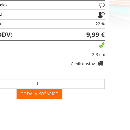
delek
ju
a
22 %
DDV:
9,99 €
2-3 dni
Cenik dostav
DODAJ V KOŠARICO