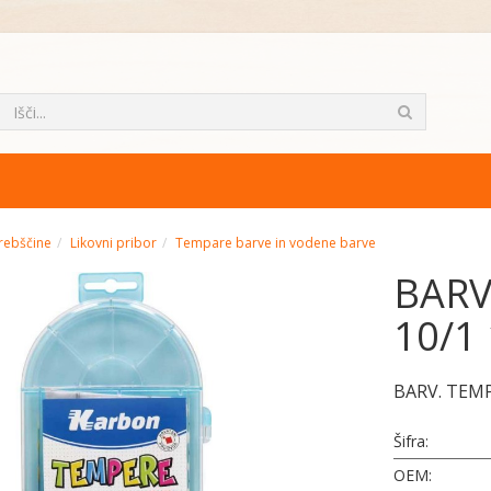
rebščine
Likovni pribor
Tempare barve in vodene barve
BARV
10/1
BARV. TEM
Šifra:
OEM: