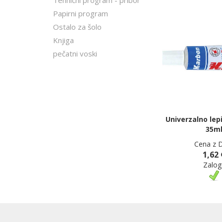
Tehnični program - pribor
Papirni program
Ostalo za šolo
Knjiga
pečatni voski
Univerzalno lepi
35m
Cena z 
1,62 
Zalog