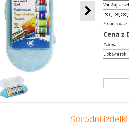
Vprašaj za iz
Pošlji prijatel
Stopnja davk
Cena z 
Zaloga
Dobavni rok
Sorodni izdelki